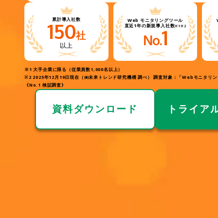
累計導入社数
Web
モニタリングツール
150
直近1年の新規導入社数
※1※2
1
社
No.
以上
※1 大手企業に限る（従業員数1,000名以上）
※2 2025年12月19日現在（㈱未来トレンド研究機構 調べ） 調査対象：「Webモニタ
《No.1 検証調査》
資料ダウンロード
トライア