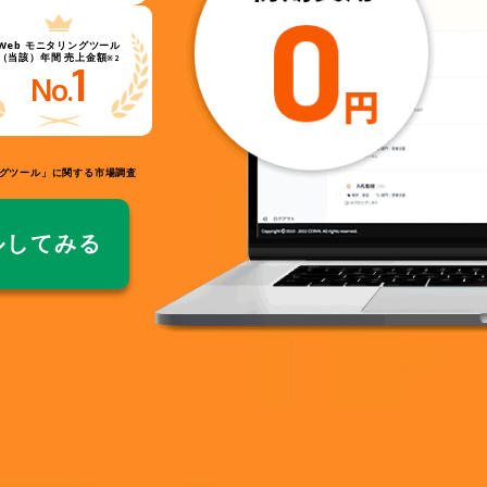
Web
モニタリングツール
（当該）年間 売上金額
※2
1
No.
リングツール」に関する市場調査
ルしてみる